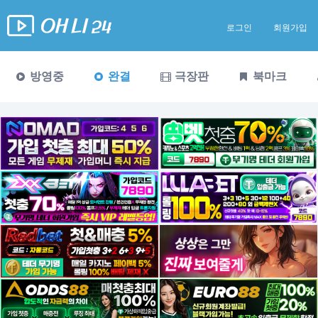
로그인
회원가입
방영중
완결
극장판
북마크