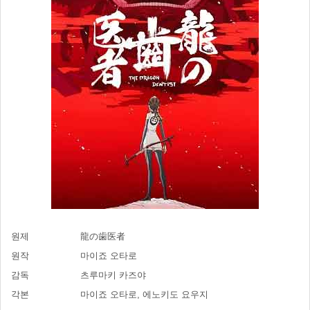
원제
龍の歯医者
원작
마이죠 오타로
감독
츠루마키 카즈야
각본
마이죠 오타로, 에노키도 요우지