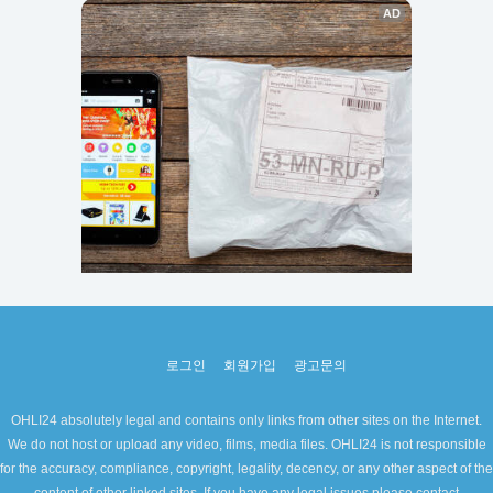
로그인
회원가입
광고문의
OHLI24 absolutely legal and contains only links from other sites on the Internet.
We do not host or upload any video, films, media files. OHLI24 is not responsible
for the accuracy, compliance, copyright, legality, decency, or any other aspect of the