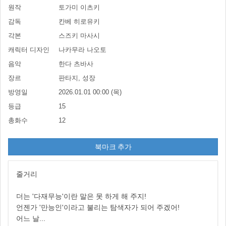
원작
토가미 이츠키
감독
칸베 히로유키
각본
스즈키 마사시
캐릭터 디자인
나카무라 나오토
음악
한다 츠바사
장르
판타지, 성장
방영일
2026.01.01 00:00 (목)
등급
15
총화수
12
북마크 추가
줄거리
더는 '다재무능'이란 말은 못 하게 해 주지!
언젠가 '만능인'이라고 불리는 탐색자가 되어 주겠어!
어느 날...