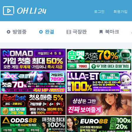
로그인
회원가입
방영중
완결
극장판
북마크