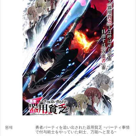
원제
勇者パーティを追い出された器用貧乏 ~パーティ事情
で付与術士をやっていた剣士、万能へと至る~