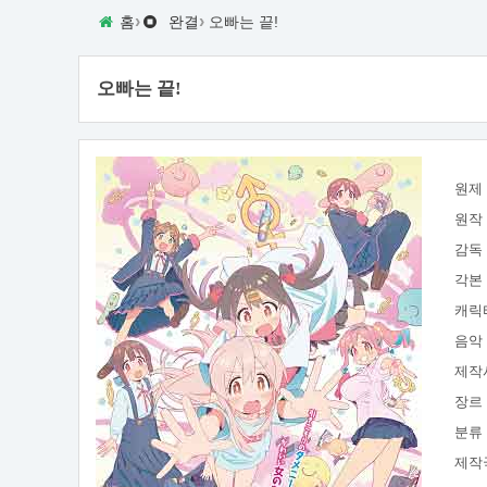
›
›
홈
완결
오빠는 끝!
오빠는 끝!
원제
원작
감독
각본
캐릭
음악
제작
장르
분류
제작