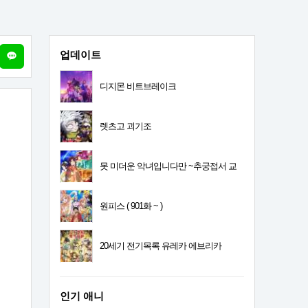
업데이트
디지몬 비트브레이크
렛츠고 괴기조
못 미더운 악녀입니다만 ~추궁접서 교
체전
원피스 ( 901화 ~ )
20세기 전기목록 유레카 에브리카
인기 애니