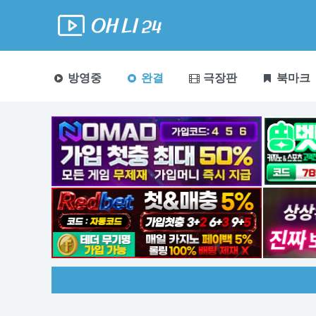
방영중
완결
극장판
북마크