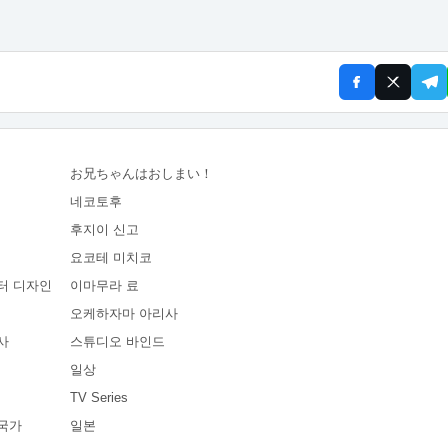
お兄ちゃんはおしまい！
네코토후
후지이 신고
요코테 미치코
터 디자인
이마무라 료
오케하자마 아리사
사
스튜디오 바인드
일상
TV Series
국가
일본