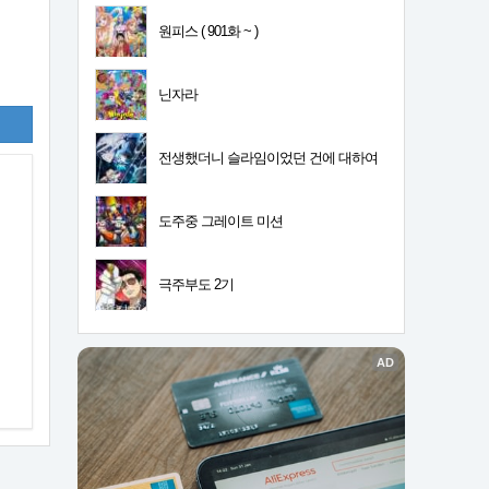
원피스 ( 901화 ~ )
닌자라
전생했더니 슬라임이었던 건에 대하여
4기
도주중 그레이트 미션
극주부도 2기