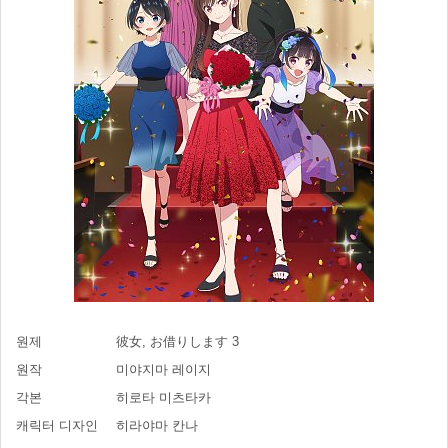
원제
彼女, お借りします 3
원작
미야지마 레이지
각본
히로타 미츠타카
캐릭터 디자인
히라야마 칸나