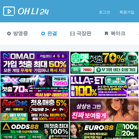
로그인
회원가입
방영중
완결
극장판
북마크