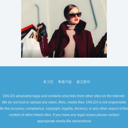
로그인
회원가입
광고문의
OHLI24 absolutely legal and contains only links from other sites on the Internet.
We do not host or upload any video, films, media files. OHLI24 is not responsible
for the accuracy, compliance, copyright, legality, decency, or any other aspect of the
content of other linked sites. If you have any legal issues please contact
appropriate media file owners/host