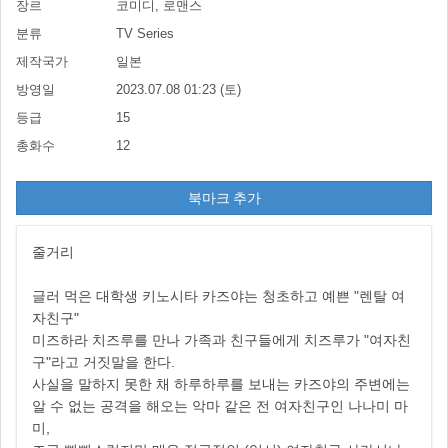
장르
코미디, 로맨스
분류
TV Series
제작국가
일본
방영일
2023.07.08 01:23 (토)
등급
15
총화수
12
북마크 추가
줄거리
글러 먹은 대학생 키노시타 카즈야는 청초하고 예쁜 "렌탈 여
자친구"
미즈하라 치즈루를 만나 가족과 친구들에게 치즈루가 "여자친
구"라고 거짓말을 한다.
사실을 말하지 못한 채 하루하루를 보내는 카즈야의 주변에는
알 수 없는 공격을 해오는 악마 같은 전 여자친구인 나나미 마
미,