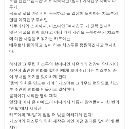
조금 뻔뻔스럽지만 매우 적극적인 (임시) 여자친구 사라시나
루카,
극도로 낯을 가리지만 씩씩하고 늘 열심히 노력하는 치즈루의
렌탈 여자친구 후배인
사쿠라사와 스미까지, 미소녀인 "여자친구"가 잔뜩 있다!!
많은 계절을 함께 보내고 여러 가지 사건을 극복하면서 치즈루
에 대한 사랑을 키워가는 카즈야는
배우로서 활약하고 싶어 하는 치즈루를 응원하겠다고 맹세한
다.
하지만 그 무렵 치즈루의 할머니인 사유리의 건강이 악화되어
자신이 출연한 영화를 할머니에게 보여주겠다는 치즈루의 꿈
이 무너질 위기를 맞이하게 된다.
"함께 영화를 만드는 거야!" 카즈야는 크라우드 펀딩으로 치즈
루 주연의 영화를 만들기로 결심한다.
움직이기 시작한 영화 제작.
옆집에 이사 온 야에모리 미니까지 새롭게 말려들어서 한 번의
"렌탈"에서 시작된
카즈야의 "리얼"이 점점 더 빛을 더해가게 된다!
카즈야와 치즈루의 영화 제작은 과연 어떤 결과를 맞이하게 될
지?!