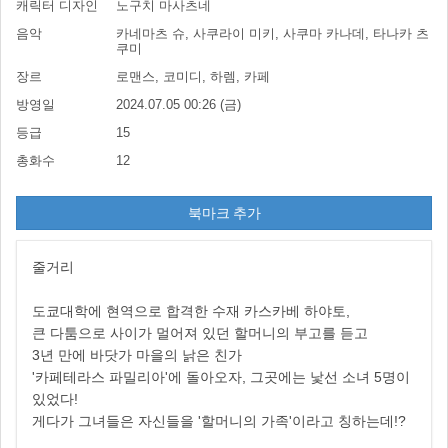
캐릭터 디자인
노구치 마사츠네
음악
카네마츠 슈, 사쿠라이 미키, 사쿠마 카나데, 타나카 츠
쿠미
장르
로맨스, 코미디, 하렘, 카페
방영일
2024.07.05 00:26 (금)
등급
15
총화수
12
북마크 추가
줄거리
도쿄대학에 현역으로 합격한 수재 카스카베 하야토,
큰 다툼으로 사이가 멀어져 있던 할머니의 부고를 듣고
3년 만에 바닷가 마을의 낡은 친가
'카페테라스 파밀리아'에 돌아오자, 그곳에는 낯선 소녀 5명이
있었다!
게다가 그녀들은 자신들을 '할머니의 가족'이라고 칭하는데!?