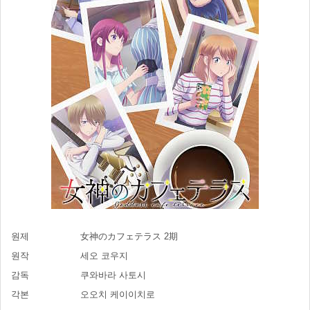
원제
女神のカフェテラス 2期
원작
세오 코우지
감독
쿠와바라 사토시
각본
오오치 케이이치로