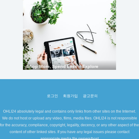
로그인
회원가입
광고문의
OHLI24 absolutely legal and contains only links from other sites on the Internet.
We do not host or upload any video, films, media files. OHLI24 is not responsible
for the accuracy, compliance, copyright, legality, decency, or any other aspect of the
content of other linked sites. If you have any legal issues please contact
appropriate media file owners/host