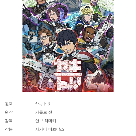
원제
ヤキトリ
원작
카를로 젠
감독
안보 히데키
각본
사카이 미츠야스