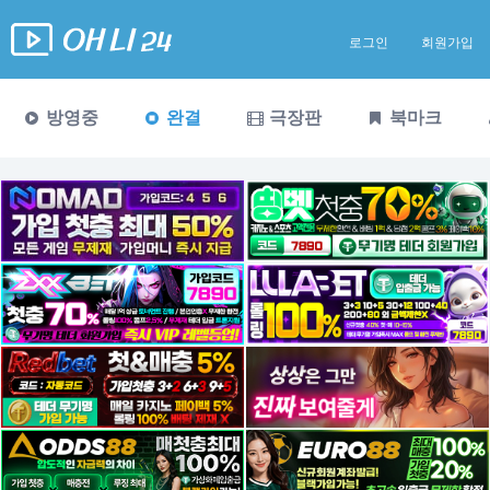
로그인
회원가입
방영중
완결
극장판
북마크