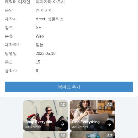
캐릭터 디자인
야마가타 아츠시
음악
켄 이시이
제작사
Arect, 넷플릭스
장르
SF
분류
Web
제작국가
일본
방영일
2023.05.18
등급
15
총화수
6
북마크 추가