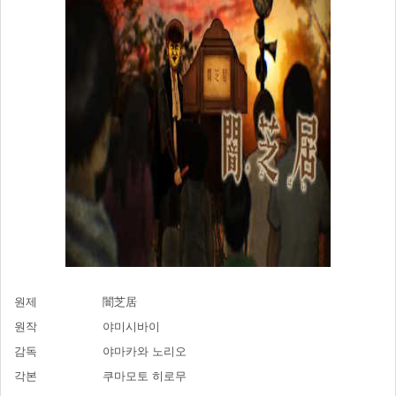
원제
闇芝居
원작
야미시바이
감독
야마카와 노리오
각본
쿠마모토 히로무