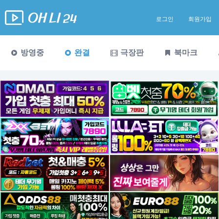
로그인
회원가입
방영중
완결
극장판
북마크