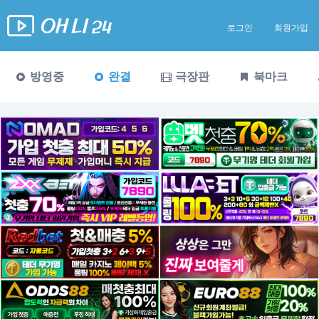
로그인
회원가입
방영중
완결
극장판
북마크