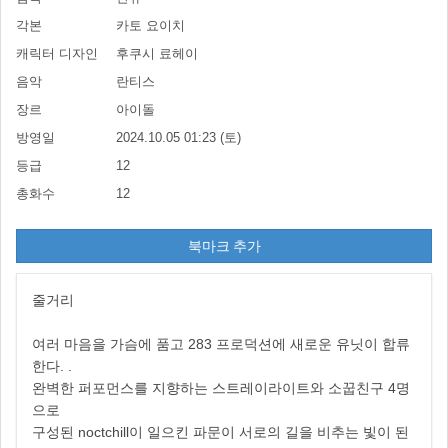
각본
카토 요이치
캐릭터 디자인
후쿠시 료헤이
음악
란티스
장르
아이돌
방영일
2024.10.05 01:23 (토)
등급
12
총화수
12
북마크 추가
줄거리
여러 마음을 가슴에 품고 283 프로덕션에 새로운 유닛이 합류
한다. .
완벽한 퍼포먼스를 지향하는 스트레이라이트와 소꿉친구 4명
으로
구성된 noctchill이 일으킨 파문이 서로의 길을 비추는 빛이 된