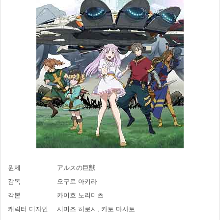
원제
アルスの巨獣
감독
오구로 아키라
각본
카이호 노리미츠
캐릭터 디자인
시미즈 히로시, 카토 마사토