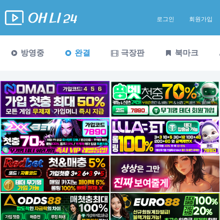
로그인
회원가입
방영중
완결
극장판
북마크