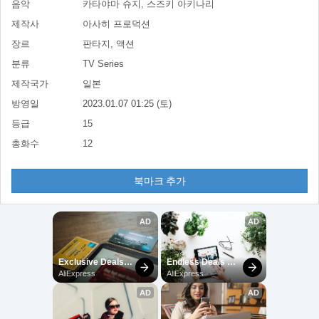
음악
카타야마 슈지, 스즈키 아키나리
제작사
아사히 프로덕션
장르
판타지, 액션
분류
TV Series
제작국가
일본
방영일
2023.01.07 01:25 (토)
등급
15
총화수
12
북마크 추가