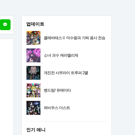
업데이트
클레바테스Ⅱ 마수왕과 가짜 용사 전승
소녀 괴수 캐러멜리제
개진전 사무라이 트루퍼 2쿨
뱅드림! 유메미타
뫼비우스 더스트
인기 애니