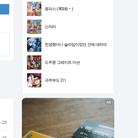
원피스 ( 901화 ~ )
닌자라
전생했더니 슬라임이었던 건에 대하여
4기
도주중 그레이트 미션
극주부도 2기
-28
-28