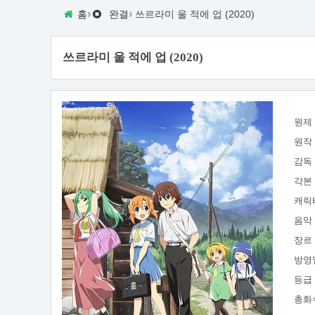
›
›
홈
완결
쓰르라미 울 적에 업 (2020)
쓰르라미 울 적에 업 (2020)
원제
원작
감독
각본
캐릭
음악
장르
방영
등급
총화