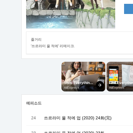
줄거리
'쓰르라미 울 적에' 리메이크.
에피소드
24
쓰르라미 울 적에 업 (2020) 24화(完)
23
쓰르라미 울 적에 업 (2020) 23화