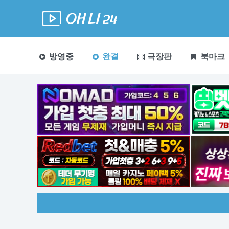
방영중
완결
극장판
북마크