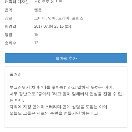
캐릭터 디자인
스미모토 에츠코
음악
텐몬
장르
코미디, 연애, 드라마, 로맨스
방영일
2017.07.04 23:15 (화)
등급
15
총화수
12
북마크 추가
줄거리
부끄러워서 차마 “너를 좋아해!” 라고 말하지 못하는 아이.
너무 장난으로 “좋아해!”라고 많이 말해버려 진심을 전할 수 없
는 아이.
자뻑에 자칭 연애마스터라며 연애 상담을 도맡는 아이.
오늘도 그들은 서로의 주변을 맴돌기만 하는데...!