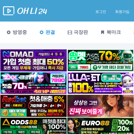
로그인
회원가입
방영중
완결
극장판
북마크