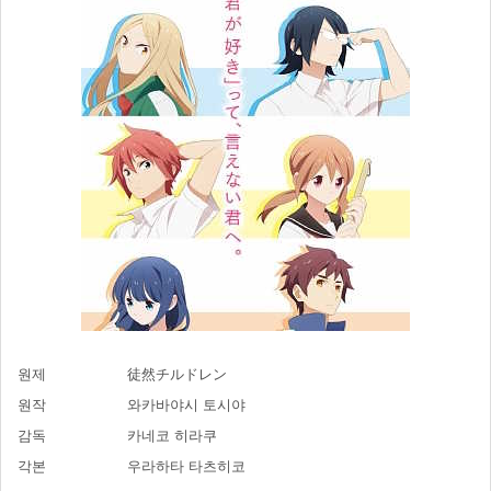
원제
徒然チルドレン
원작
와카바야시 토시야
감독
카네코 히라쿠
각본
우라하타 타츠히코