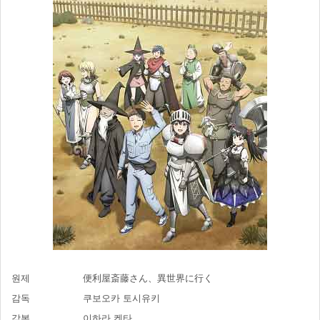
원제
便利屋斎藤さん、異世界に行く
감독
쿠보오카 토시유키
각본
이하라 켄타