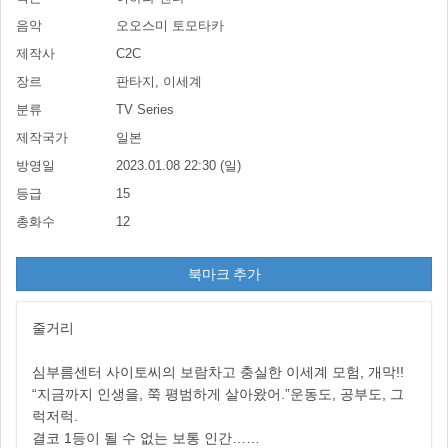
음악
오오스미 토모타카
제작사
C2C
장르
판타지, 이세계
분류
TV Series
제작국가
일본
방영일
2023.01.08 22:30 (일)
등급
15
총화수
12
북마크 추가
줄거리
심부름센터 사이토씨의 보람차고 충실한 이세계 모험, 개막!!
“지금까지 인생을, 쭉 평범하게 살아왔어.”운동도, 공부도, 그
럭저럭.
결코 1등이 될 수 없는 보통 인간……