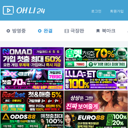
로그인
회원가입
방영중
완결
극장판
북마크