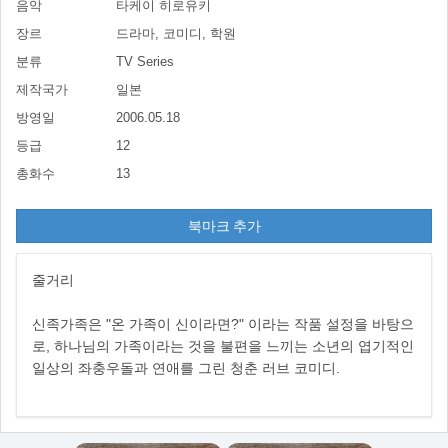
음악
타케이 히로유키
장르
드라마, 코미디, 학원
분류
TV Series
제작국가
일본
방영일
2006.05.18
등급
12
총화수
13
북마크 추가
줄거리
신족가족은 "온 가족이 신이라면?" 이라는 작품 설정을 바탕으
로, 하나님의 가족이라는 것을 불편을 느끼는 소년의 엽기적인
일상의 좌충우돌과 연애를 그린 청춘 러브 코미디.