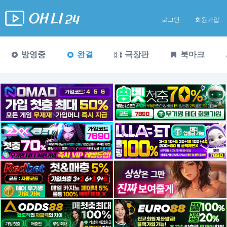
로그인
회원가입
방영중
완결
극장판
북마크