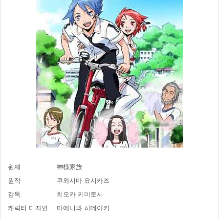
원제
神様家族
원작
쿠와시마 요시카즈
감독
치오카 키미토시
캐릭터 디자인
마에니와 히데아키