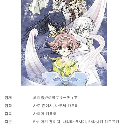
원제
新白雪姫伝説プリーティア
원작
사토 쥰이치, 나루세 카오리
감독
사야마 키요코
각본
카네마키 켄이치, 나리타 요시미, 카와사키 히로유키