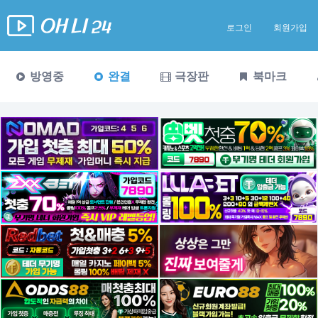
로그인
회원가입
방영중
완결
극장판
북마크