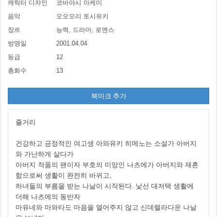
캐릭터 디자인
코바야시 아케미
음악
오오모리 토시유키
장르
능력, 드라마, 로맨스
방영일
2001.04.04
등급
12
총화수
13
북마크 추가
줄거리
건강하고 긍정적인 여고생 아와유키 히메노는 소설가 아버지
와 가난하게 살다가
아버지 작품의 팬이자 부호의 미망인 나츠에가 아버지와 재혼
함으로써 생활이 완전히 바뀌고,
하녀들의 부름을 받는 나날이 시작된다. 낯선 대저택 생활에
더해 나츠에의 동반자
마유네와 마와타도 마음을 열어주지 않고 신데렐라다운 나날