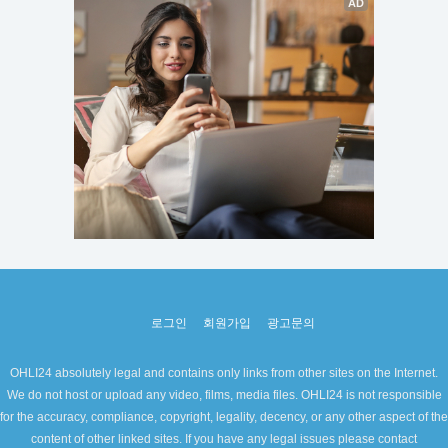
로그인
회원가입
광고문의
OHLI24 absolutely legal and contains only links from other sites on the Internet.
We do not host or upload any video, films, media files. OHLI24 is not responsible
for the accuracy, compliance, copyright, legality, decency, or any other aspect of the
content of other linked sites. If you have any legal issues please contact