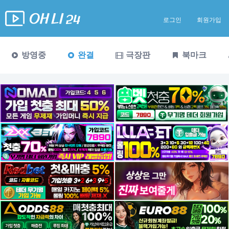
로그인
회원가입
방영중
완결
극장판
북마크