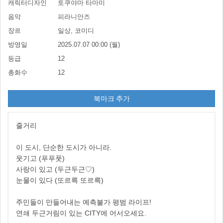
캐릭터디자인
토쿠야마 타마미
음악
피라니안즈
장르
일상, 코미디
방영일
2025.07.07 00:00 (월)
등급
12
총화수
12
북마크 추가
줄거리
이 도시, 단순한 도시가 아니라.
웃기고 (푸푸풋)
사랑이 있고 (두근두근♡)
눈물이 있다 (또르륵 또르륵)
주민들이 만들어내는 예측불가 평범 라이프!
연쇄 두근거림이 있는 CITY에 어서오세요.