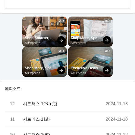
에피소드
12
시트러스 12화(完)
2024-11-18
11
시트러스 11화
2024-11-18
10
시트러스 10화
2024-11-18