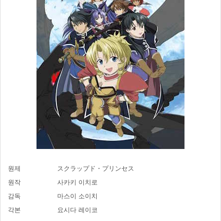
원제
スクラップド・プリンセス
원작
사카키 이치로
감독
마스이 소이치
각본
요시다 레이코