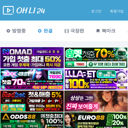
로그인
회원가입
방영중
완결
극장판
북마크