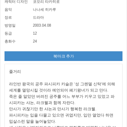
캐릭터 디자인
코모리 타카히로
음악
나나세 히카루
장르
드라마
방영일
2003.04.08
등급
12
총화수
24
북마크 추가
줄거리
라인반 왕국의 공주 파시피카 카슬은 ‘성 그렌델 신탁’에 의해
세계를 멸망시킬 것이라 예언되어 폐기왕녀가 되고 만다.
죽은 줄 알았던 버려진 공주를 어느 부부가 키우고 있었고 파
시피카는 샤논, 라크웰과 함께 자란다.
만사가 귀찮기만 한 샤논과 만사가 행복한 라크웰.
파시피카는 입을 다물고 있으면 귀엽지만, 입만 열었다 하면
밉살스런 말을 늘어놓았다.