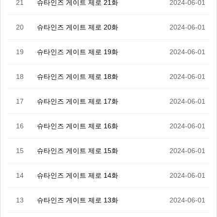
21
슈타인즈 게이트 제로 21화
2024-06-01
20
슈타인즈 게이트 제로 20화
2024-06-01
19
슈타인즈 게이트 제로 19화
2024-06-01
18
슈타인즈 게이트 제로 18화
2024-06-01
17
슈타인즈 게이트 제로 17화
2024-06-01
16
슈타인즈 게이트 제로 16화
2024-06-01
15
슈타인즈 게이트 제로 15화
2024-06-01
14
슈타인즈 게이트 제로 14화
2024-06-01
13
슈타인즈 게이트 제로 13화
2024-06-01