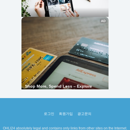
로그인
회원가입
광고문의
OHLI24 absolutely legal and contains only links from other sites on the Internet.