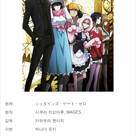
원제
シュタインズ・ゲート・ゼロ
원작
시쿠라 치요마루, MAGES.
감독
카와무라 켄이치
각본
하나다 줏키