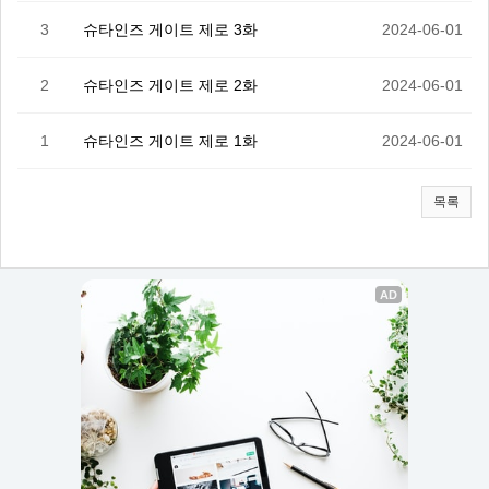
3
슈타인즈 게이트 제로 3화
2024-06-01
2
슈타인즈 게이트 제로 2화
2024-06-01
1
슈타인즈 게이트 제로 1화
2024-06-01
목록