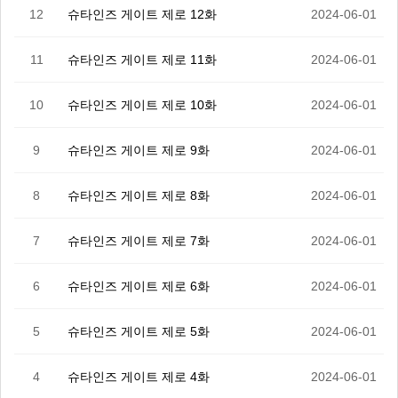
12
슈타인즈 게이트 제로 12화
2024-06-01
11
슈타인즈 게이트 제로 11화
2024-06-01
10
슈타인즈 게이트 제로 10화
2024-06-01
9
슈타인즈 게이트 제로 9화
2024-06-01
8
슈타인즈 게이트 제로 8화
2024-06-01
7
슈타인즈 게이트 제로 7화
2024-06-01
6
슈타인즈 게이트 제로 6화
2024-06-01
5
슈타인즈 게이트 제로 5화
2024-06-01
4
슈타인즈 게이트 제로 4화
2024-06-01