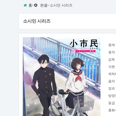
›
›
홈
완결
소시민 시리즈
소시민 시리즈
원제
원작
감독
각본
캐릭
음악
장르
방영
등급
총화