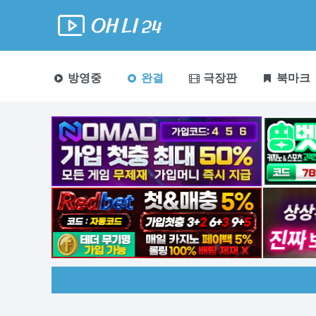
방영중
완결
극장판
북마크