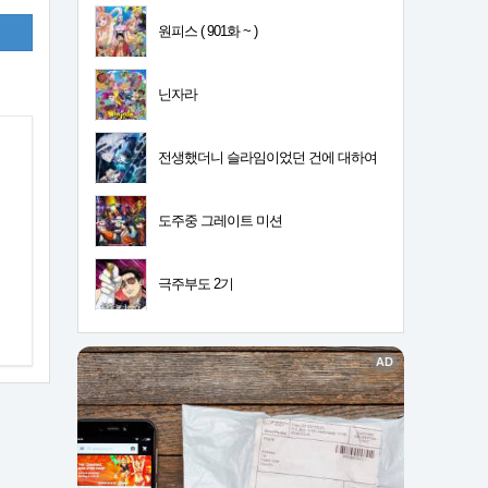
원피스 ( 901화 ~ )
닌자라
전생했더니 슬라임이었던 건에 대하여
4기
도주중 그레이트 미션
극주부도 2기