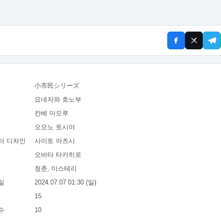
小市民シリーズ
요네자와 호노부
칸베 마모루
오오노 토시야
터 디자인
사이토 아츠시
오바타 타카히로
청춘, 미스테리
일
2024.07.07 01:30 (일)
15
수
10