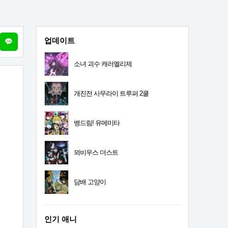
업데이트
소녀 괴수 캐러멜리제
개진전 사무라이 트루퍼 2쿨
뱅드림! 유메미타
뫼비우스 더스트
담배 고양이
인기 애니