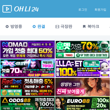
로그인
회원가입
방영중
완결
극장판
북마크