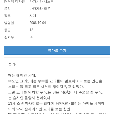
캐릭터 디자인
타가시라 시노부
음악
나카가와 코우
장르
시대
방영일
2006.10.04
등급
12
총화수
26
북마크 추가
줄거리
때는 헤이안 시대.
수도인 쿄(京)에는 무수한 요괴들이 발호하여 때로는 인간을
노리는 등 크고 작은 사건이 끊이지 않고 있었다.
그런 요괴를 퇴치할 수 있는 것은 식(式)이나 주술을 쓸 수 있
는 술사인 음양사 뿐이었다.
13세 소년 마사히로는 희대의 음양사라 불리는 아베노 세이메
이의 막내 손자이지만 요괴를 보는 힘인