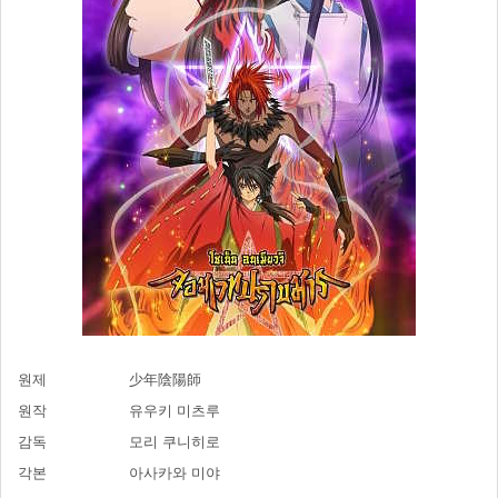
원제
少年陰陽師
원작
유우키 미츠루
감독
모리 쿠니히로
각본
아사카와 미야