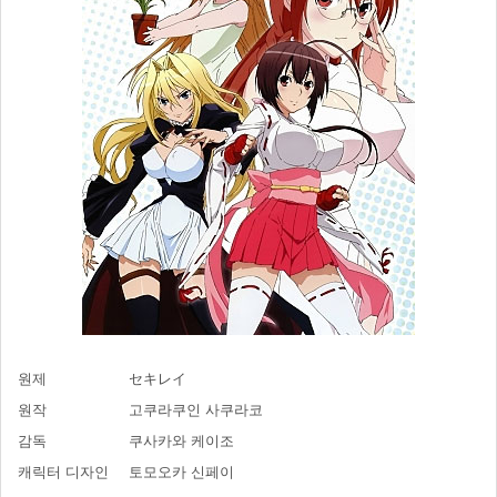
원제
セキレイ
원작
고쿠라쿠인 사쿠라코
감독
쿠사카와 케이조
캐릭터 디자인
토모오카 신페이