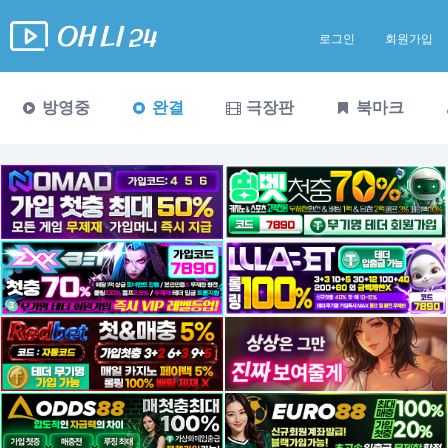
로그인
회원가입
방영중
완결
극장판
북마크