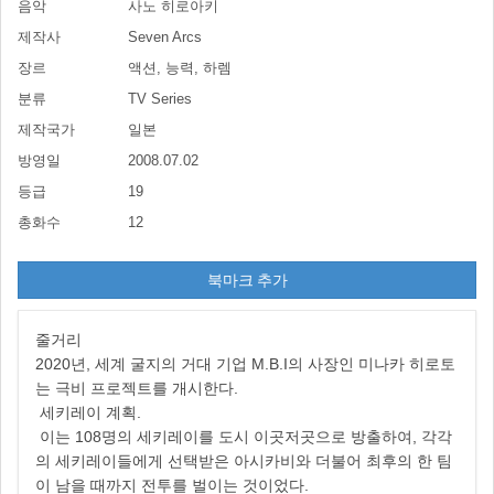
음악
사노 히로아키
제작사
Seven Arcs
장르
액션, 능력, 하렘
분류
TV Series
제작국가
일본
방영일
2008.07.02
등급
19
총화수
12
북마크 추가
줄거리
2020년, 세계 굴지의 거대 기업 M.B.I의 사장인 미나카 히로토
는 극비 프로젝트를 개시한다.
세키레이 계획.
이는 108명의 세키레이를 도시 이곳저곳으로 방출하여, 각각
의 세키레이들에게 선택받은 아시카비와 더불어 최후의 한 팀
이 남을 때까지 전투를 벌이는 것이었다.