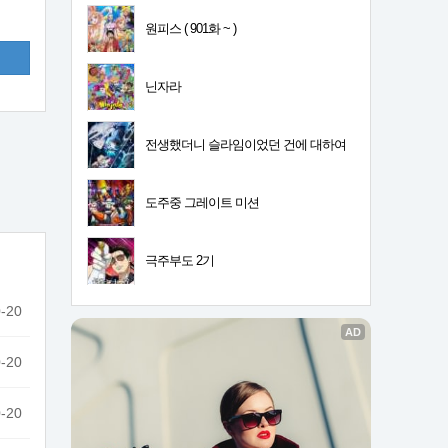
원피스 ( 901화 ~ )
닌자라
전생했더니 슬라임이었던 건에 대하여
4기
도주중 그레이트 미션
극주부도 2기
-20
-20
-20