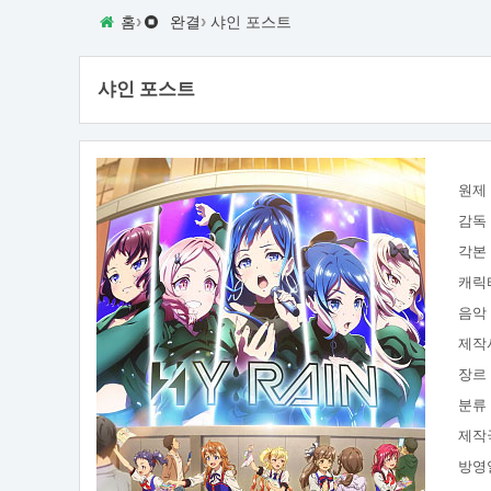
›
›
홈
완결
샤인 포스트
샤인 포스트
원제
감독
각본
캐릭
음악
제작
장르
분류
제작
방영