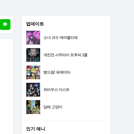
업데이트
소녀 괴수 캐러멜리제
개진전 사무라이 트루퍼 2쿨
뱅드림! 유메미타
뫼비우스 더스트
담배 고양이
인기 애니