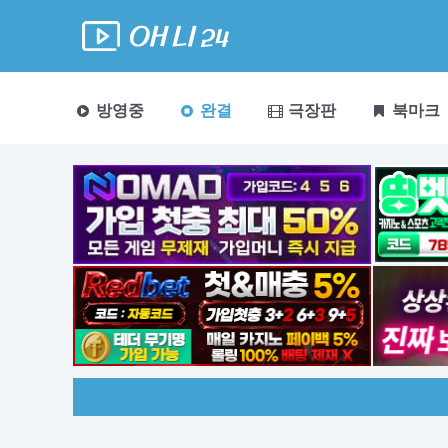
방영중
완결
극장판
북마크