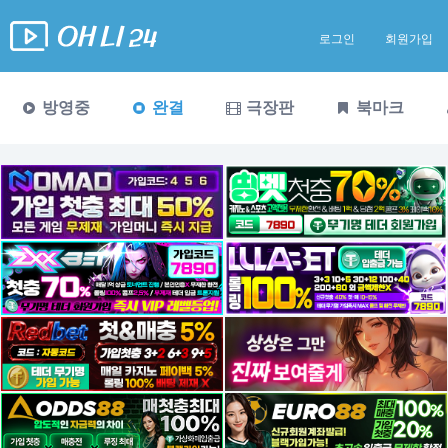
로그인
회원가입
방영중
완결
극장판
북마크