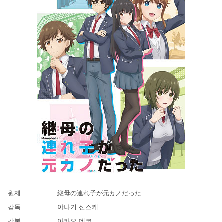
원제
継母の連れ子が元カノだった
감독
야나기 신스케
각본
아카오 데코