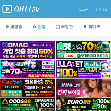
로그인
회원가입
방영중
완결
극장판
북마크