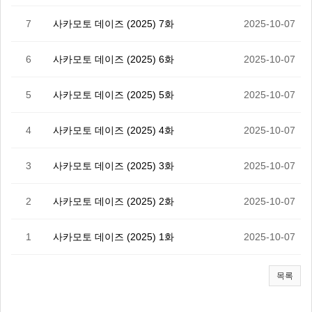
7
사카모토 데이즈 (2025) 7화
2025-10-07
6
사카모토 데이즈 (2025) 6화
2025-10-07
5
사카모토 데이즈 (2025) 5화
2025-10-07
4
사카모토 데이즈 (2025) 4화
2025-10-07
3
사카모토 데이즈 (2025) 3화
2025-10-07
2
사카모토 데이즈 (2025) 2화
2025-10-07
1
사카모토 데이즈 (2025) 1화
2025-10-07
목록