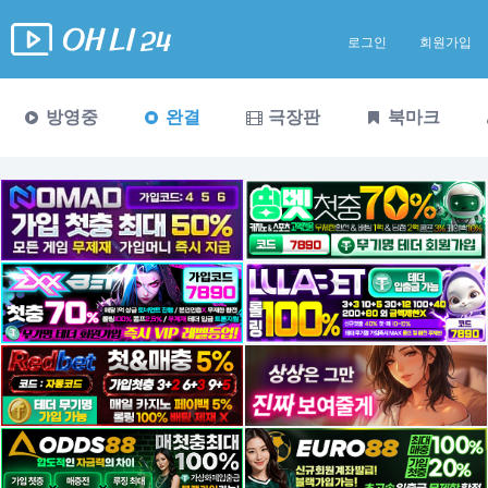
로그인
회원가입
방영중
완결
극장판
북마크