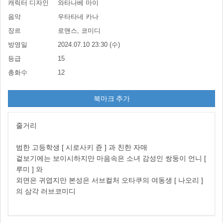
캐릭터 디자인
와타나베 마이
음악
우타타네 카나
장르
로맨스, 코미디
방영일
2024.07.10 23:30 (수)
등급
15
총화수
12
북마크 추가
줄거리
범한 고등학생 [ 시로사키 쥰 ] 과 친한 자매
겉보기에는 보이시하지만 마음속은 소녀 감성인 쌍둥이 언니 [
루미 ] 와
외면은 귀엽지만 본성은 서브컬처 오타쿠의 여동생 [ 나오리 ]
의 삼각 러브코미디