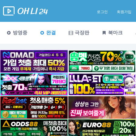
로그인
회원가입
방영중
완결
극장판
북마크