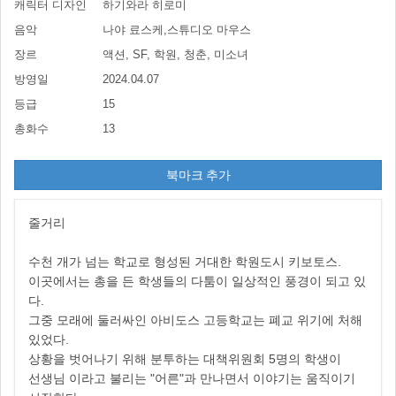
캐릭터 디자인
하기와라 히로미
음악
나야 료스케,스튜디오 마우스
장르
액션, SF, 학원, 청춘, 미소녀
방영일
2024.04.07
등급
15
총화수
13
북마크 추가
줄거리
수천 개가 넘는 학교로 형성된 거대한 학원도시 키보토스.
이곳에서는 총을 든 학생들의 다툼이 일상적인 풍경이 되고 있
다.
그중 모래에 둘러싸인 아비도스 고등학교는 폐교 위기에 처해
있었다.
상황을 벗어나기 위해 분투하는 대책위원회 5명의 학생이
선생님 이라고 불리는 "어른"과 만나면서 이야기는 움직이기