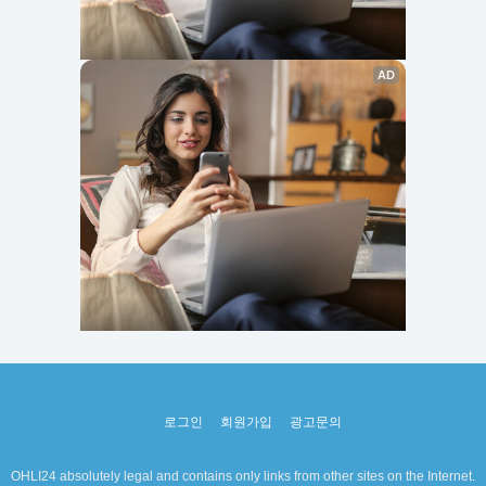
로그인
회원가입
광고문의
OHLI24 absolutely legal and contains only links from other sites on the Internet.