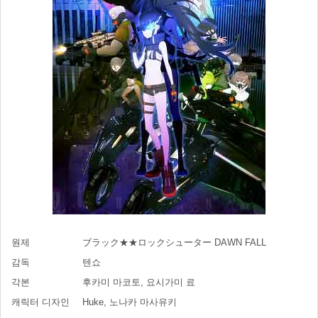
원제
ブラック★★ロックシューター DAWN FALL
감독
텐쇼
각본
후카미 마코토, 요시가미 료
캐릭터 디자인
Huke, 노나카 마사유키