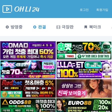
로그인
회원가입
방영중
완결
극장판
북마크