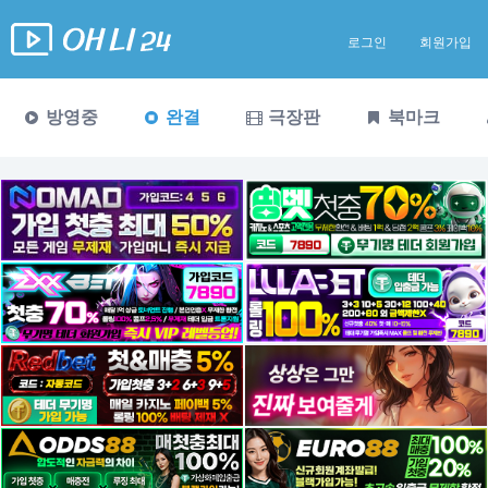
로그인
회원가입
방영중
완결
극장판
북마크