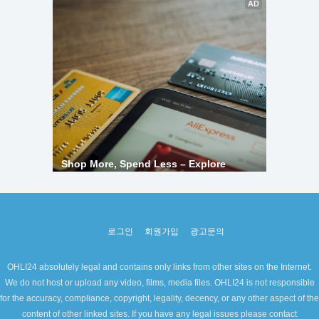
로그인
회원가입
광고문의
OHLI24 absolutely legal and contains only links from other sites on the Internet.
We do not host or upload any video, films, media files. OHLI24 is not responsible
for the accuracy, compliance, copyright, legality, decency, or any other aspect of the
content of other linked sites. If you have any legal issues please contact