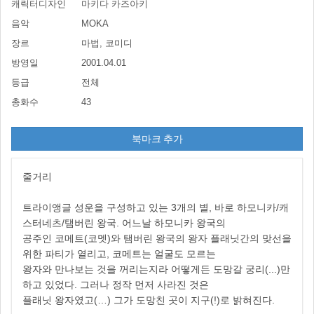
캐릭터디자인
마키다 카즈아키
음악
MOKA
장르
마법, 코미디
방영일
2001.04.01
등급
전체
총화수
43
북마크 추가
줄거리
트라이앵글 성운을 구성하고 있는 3개의 별, 바로 하모니카/캐
스터네츠/탬버린 왕국. 어느날 하모니카 왕국의
공주인 코메트(코멧)와 탬버린 왕국의 왕자 플래닛간의 맞선을
위한 파티가 열리고, 코메트는 얼굴도 모르는
왕자와 만나보는 것을 꺼리는지라 어떻게든 도망갈 궁리(...)만
하고 있었다. 그러나 정작 먼저 사라진 것은
플래닛 왕자였고(…) 그가 도망친 곳이 지구(!)로 밝혀진다.