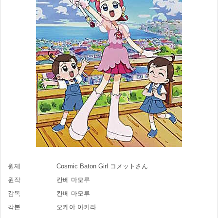
원제
Cosmic Baton Girl コメットさん
원작
칸베 마모루
감독
칸베 마모루
각본
오케야 아키라