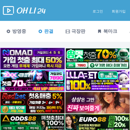
로그인
회원가입
방영중
완결
극장판
북마크