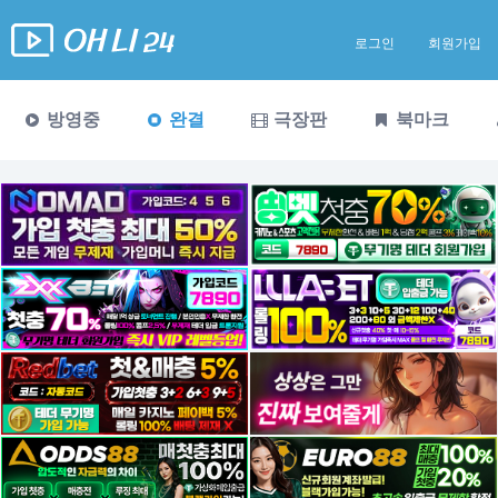
로그인
회원가입
방영중
완결
극장판
북마크