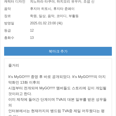
캐릭터 디자인
챠노하라 타쿠야, 하치모리 유우카, 조셉 신
음악
후지마 히토시, 후지타 쥰페이
장르
학원, 일상, 음악, 코미디, 부활동
방영일
2025.01.02 23:00 (목)
등급
12
총화수
13
북마크 추가
줄거리
It's MyGO!!!!! 종영 후 바로 공개되었다. It's MyGO!!!!!의 마지
막화인 13화 이후의
시점부터 전개되며 MyGO!!!!! 멤버들도 스토리에 깊이 개입될
것이라고 한다.
이미 제작에 들어간 단계이며 TVA의 대본 일부를 받은 성우들
의
인터뷰에서는 현재까지의 뱅드림 TVA중 제일 어두웠다는 평