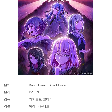
원제
BanG Dream! Ave Mujica
원작
ISSEN
감독
카키모토 코다이
각본
아야나 유니코