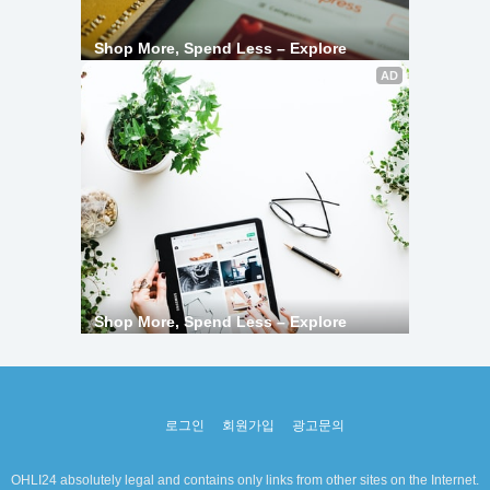
로그인
회원가입
광고문의
OHLI24 absolutely legal and contains only links from other sites on the Internet.