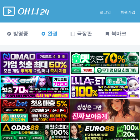
로그인
회원가입
방영중
완결
극장판
북마크