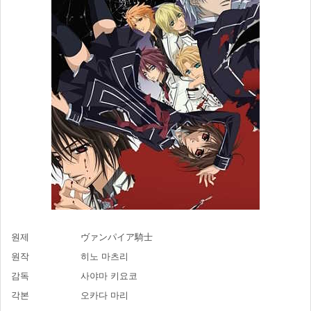
원제
ヴァンパイア騎士
원작
히노 마츠리
감독
사야마 키요코
각본
오카다 마리