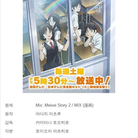
원제
Mix: Meisei Story 2 / MIX (漫画)
원작
아다치 미츠루
감독
카미타니 토모히로
각본
토미오카 아츠히로