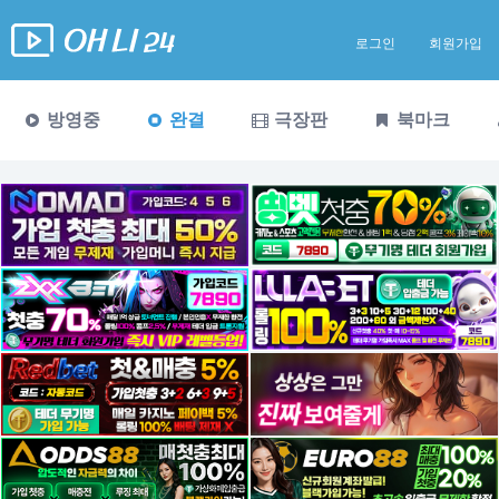
로그인
회원가입
방영중
완결
극장판
북마크