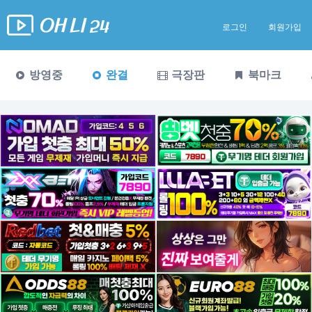
로그인
회원가입
방영중
완결
극장판
북마크