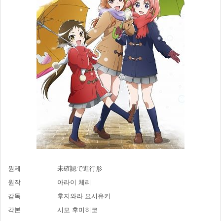
원제
未確認で進行形
원작
아라이 체리
감독
후지와라 요시유키
각본
시모 후미히코