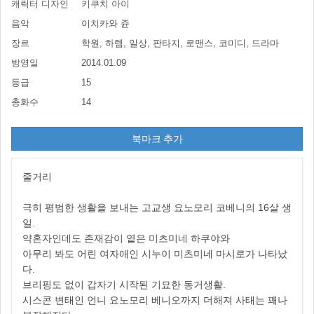
캐릭터 디자인
키쿠치 아이
음악
이치카와 쥰
장르
학원, 하렘, 일상, 판타지, 로맨스, 코미디, 드라마
방영일
2014.01.09
등급
15
총화수
14
북마크 추가
줄거리
극히 평범한 생활을 보내는 고교생 요노모리 코베니의 16살 생
일.
약혼자인데도 존재감이 옅은 미츠미네 하쿠야와
아무리 봐도 어린 여자애인 시누이 미츠미네 마시로가 나타났
다.
브리핑도 없이 갑자기 시작된 기묘한 동거생활.
시스콘 변태인 언니 요노모리 베니오까지 더해져 사태는 꽤나