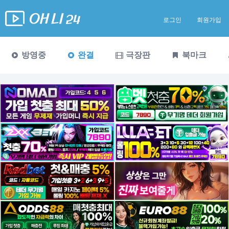
로그인
회원가입
방영중
완결
극장판
북마크