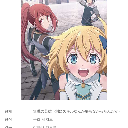
원제
無職の英雄 ~別にスキルなんか要らなかったんだが~
원작
쿠즈 시치오
감독
야바나 카오루