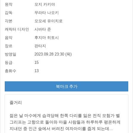
원작
모지 카키야
감독
무라타 나오키
각본
모모세 유이치로
캐릭터 디자인
시바타 준
음악
후지마 히토시
장르
판타지
방영일
2023.09.28 23:30 (목)
등급
15
총화수
13
북마크 추가
줄거리
젊은 날 마수에게 습격당해 한쪽 다리를 잃은 전직 모험가 벨
그리프는 고향으로 돌아와 마을 사람들과 하루하루 평온하게
지내던 중 인근 숲에서 버려진 여자아이를 줍게 되는데...