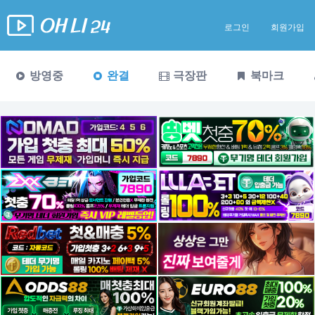
로그인
회원가입
방영중
완결
극장판
북마크