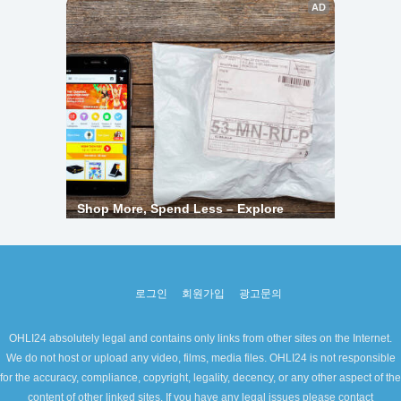
로그인
회원가입
광고문의
OHLI24 absolutely legal and contains only links from other sites on the Internet.
We do not host or upload any video, films, media files. OHLI24 is not responsible
for the accuracy, compliance, copyright, legality, decency, or any other aspect of the
content of other linked sites. If you have any legal issues please contact