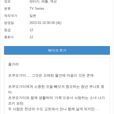
장르
판타지, 배틀, 액션
분류
TV Series
제작국가
일본
방영일
2023.01.10 00:00 (화)
등급
12
총화수
12
북마크 추가
줄거리
츠쿠모가미…, 그것은 오래된 물건에 마음이 깃든 존재.
츠쿠모가미에게 소중한 것을 빼앗겨 증오하는 청년 쿠나토 효
마.
츠쿠모가미와 함께 생활하며 ‘가족’으로서 사랑하는 소녀 나가
츠키 보탄.
두 사람은 천년의 수도 교토에서 만나 함께 살게 되지만….