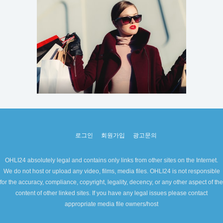
로그인
회원가입
광고문의
OHLI24 absolutely legal and contains only links from other sites on the Internet.
We do not host or upload any video, films, media files. OHLI24 is not responsible
for the accuracy, compliance, copyright, legality, decency, or any other aspect of the
content of other linked sites. If you have any legal issues please contact
appropriate media file owners/host