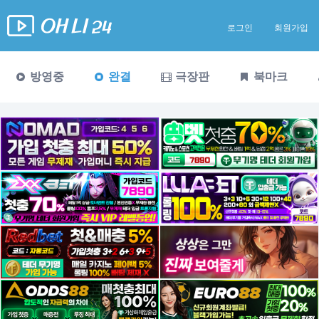
로그인
회원가입
방영중
완결
극장판
북마크