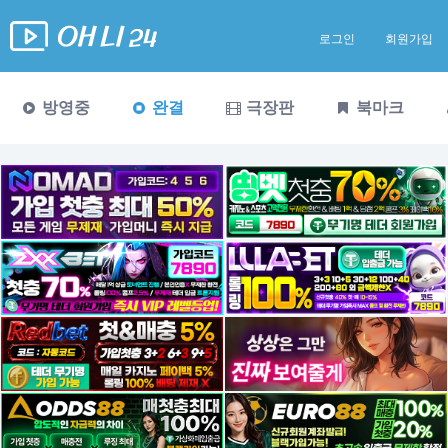
로그인
회원가입
방영중
완결
극장판
북마크