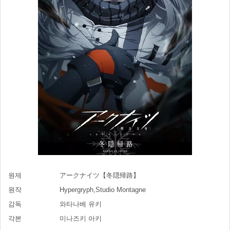
원제
アークナイツ【冬隠帰路】
원작
Hypergryph,Studio Montagne
감독
와타나베 유키
각본
미나즈키 아키