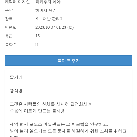
캐릭터 디자인
타카후지 아야
음악
하야시 유키
장르
SF, 어반 판타지
방영일
2023.10.07 01:23 (토)
등급
15
총화수
8
북마크 추가
줄거리
광석병──
그것은 사람들의 신체를 서서히 결정화시켜
죽음에 이르게 만드는 불치병.
제약 회사 로도스 아일랜드는 그 치료법을 연구하고,
병이 불러 일으키는 모든 문제를 해결하기 위한 조취를 취하고