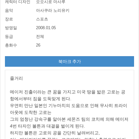
캐릭터 디자인
오오시로 마사루
음악
아사쿠라 노리유키
장르
스포츠
방영일
2008.01.05
등급
전체
총화수
26
북마크 추가
줄거리
메이저 진출이라는 큰 꿈을 가지고 미국 땅을 밟은 고로는 공
항에서부터 짐을 도둑맞게 된다.
우연히 만난 일본인 기누마치의 도움으로 인해 무사히 트라이
아웃에 도착한 고로는
그의 엄청난 강속구를 알아본 세몬즈 팀의 코치에 의해 메이저
4번 타자인 볼튼과 대결을 벌이게 된다.
하지만 볼튼은 고로의 공을 간단히 날려버리고,