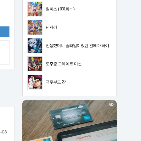
원피스 ( 901화 ~ )
닌자라
전생했더니 슬라임이었던 건에 대하여
4기
도주중 그레이트 미션
극주부도 2기
-08