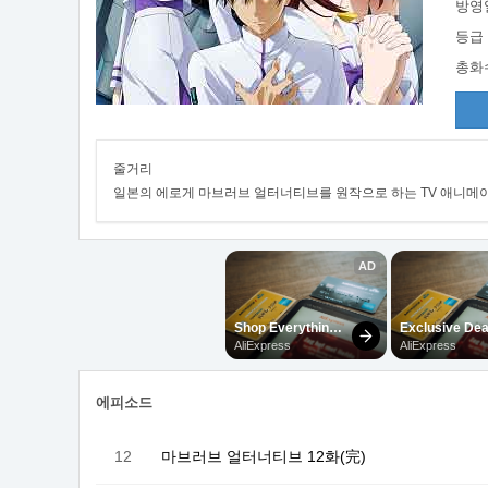
방영
등급
총화
줄거리
일본의 에로게 마브러브 얼터너티브를 원작으로 하는 TV 애니메이
에피소드
12
마브러브 얼터너티브 12화(完)