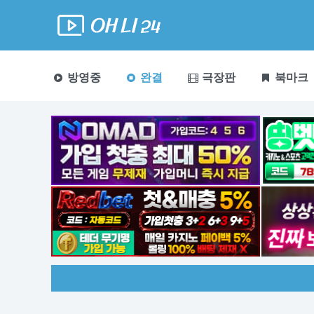
방영중
완결
극장판
북마크