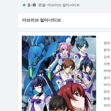
›
›
홈
완결
마브러브 얼터너티브
마브러브 얼터너티브
원제
원작
감독
각본
캐릭
음악
제작
장르
분류
제작