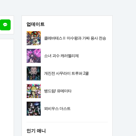
업데이트
클레바테스Ⅱ 마수왕과 가짜 용사 전승
소녀 괴수 캐러멜리제
개진전 사무라이 트루퍼 2쿨
뱅드림! 유메미타
뫼비우스 더스트
인기 애니