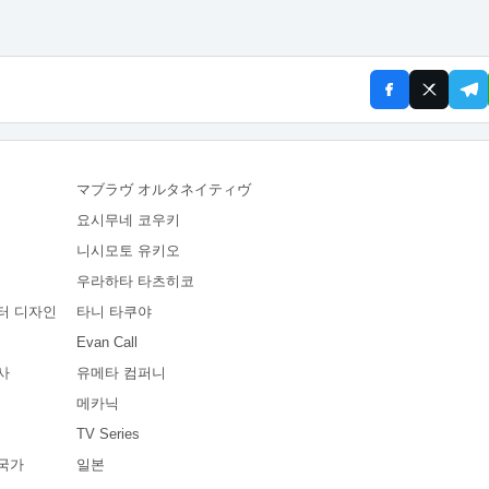
マブラヴ オルタネイティヴ
요시무네 코우키
니시모토 유키오
우라하타 타츠히코
터 디자인
타니 타쿠야
Evan Call
사
유메타 컴퍼니
메카닉
TV Series
국가
일본