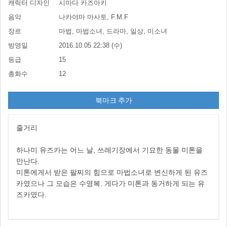
캐릭터 디자인
시마다 카즈아키
음악
나카야마 마사토, F.M.F
장르
마법, 마법소녀, 드라마, 일상, 미소녀
방영일
2016.10.05 22:38 (수)
등급
15
총화수
12
북마크 추가
줄거리
하나미 유즈카는 어느 날, 쓰레기장에서 기묘한 동물 미톤을
만난다.
미톤에게서 받은 팔찌의 힘으로 마법소녀로 변신하게 된 유즈
카였으나 그 모습은 수영복. 게다가 미톤과 동거하게 되는 유
즈카였다.