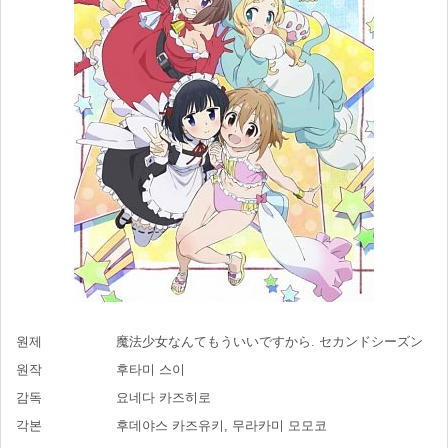
원제
魔法少女なんてもういいですから. セカンドシーズン
원작
후타미 스이
감독
요네다 카즈히로
각본
후데야스 카즈유키, 무라카미 모모코