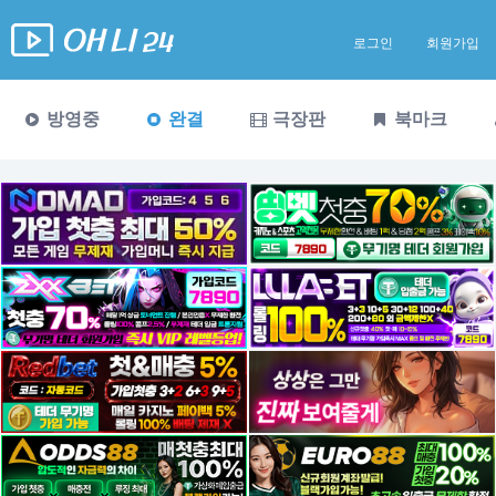
로그인
회원가입
방영중
완결
극장판
북마크