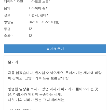
캐릭터디자인
나가토모 노조미
음악
카타야마 슈지
장르
마법사, 판타지
방영일
2025.01.06 22:00 (월)
등급
12
총화수
12
북마크 추가
줄거리
처음 뵙겠습니다, 현자님.어서오세요, 무너져가는 세계에 바람
이 강하고, 고양이가 떠드는 보름달의 밤.
평범한 일상을 보내고 있던 마사키 아키라가 들어오게 된 곳
은, 마법사와 인간이 공존하는 세계.
다섯 개의 나라가 있는 그 세계에서는,