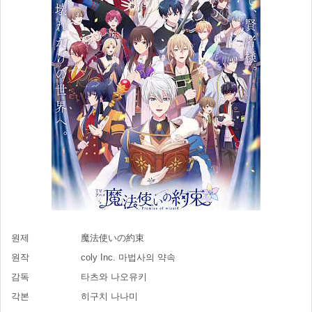
원제
魔法使いの約束
원작
coly Inc. 마법사의 약속
감독
타츠와 나오유키
각본
히구치 나나미