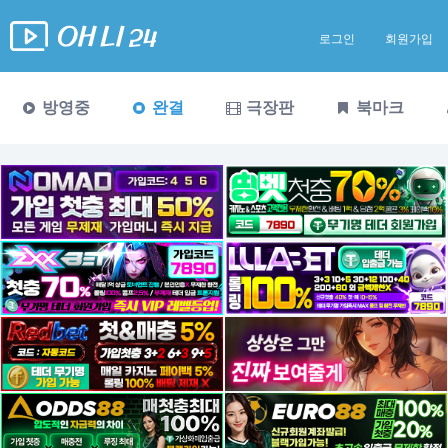
로그인
회원가입
방영중
완결
극장판
북마크