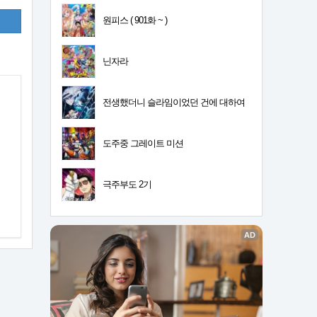
원피스 ( 901화 ~ )
닌자라
전생했더니 슬라임이었던 건에 대하여
4기
도주중 그레이트 미션
극주부도 2기