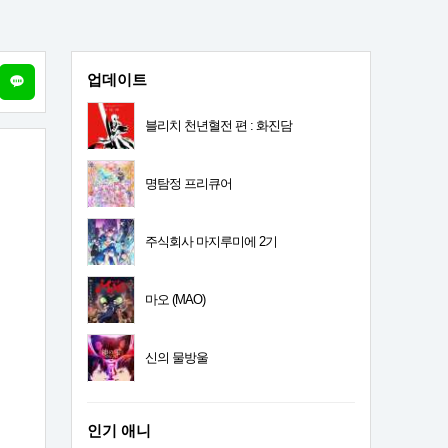
업데이트
블리치 천년혈전 편 : 화진담
명탐정 프리큐어
주식회사 마지루미에 2기
마오 (MAO)
신의 물방울
인기 애니