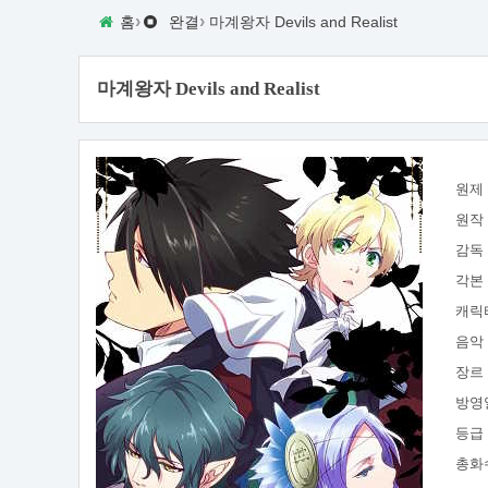
›
›
홈
완결
마계왕자 Devils and Realist
마계왕자 Devils and Realist
원제
원작
감독
각본
캐릭
음악
장르
방영
등급
총화