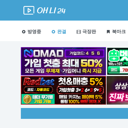
방영중
완결
극장판
북마크