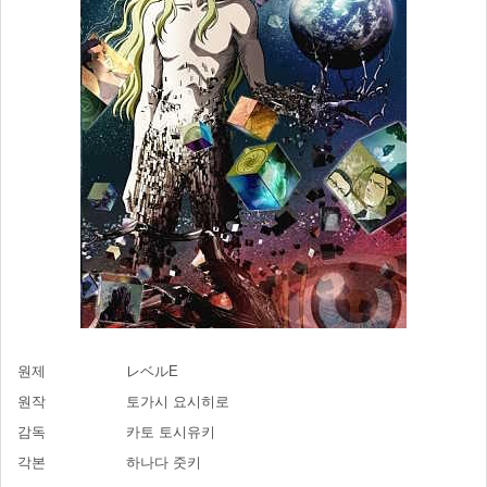
원제
レベルE
원작
토가시 요시히로
감독
카토 토시유키
각본
하나다 줏키