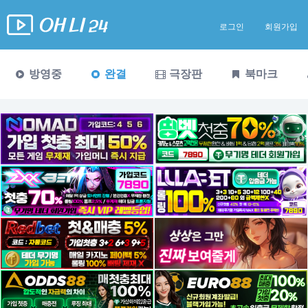
로그인
회원가입
방영중
완결
극장판
북마크