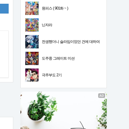
원피스 ( 901화 ~ )
닌자라
전생했더니 슬라임이었던 건에 대하여
4기
도주중 그레이트 미션
극주부도 2기