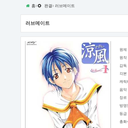
›
›
홈
완결
러브메이트
러브메이트
원제
원작
감독
각본
캐릭
음악
장르
방영
등급
총화