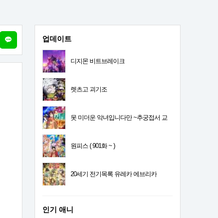
업데이트
디지몬 비트브레이크
렛츠고 괴기조
못 미더운 악녀입니다만 ~추궁접서 교
체전
원피스 ( 901화 ~ )
20세기 전기목록 유레카 에브리카
인기 애니