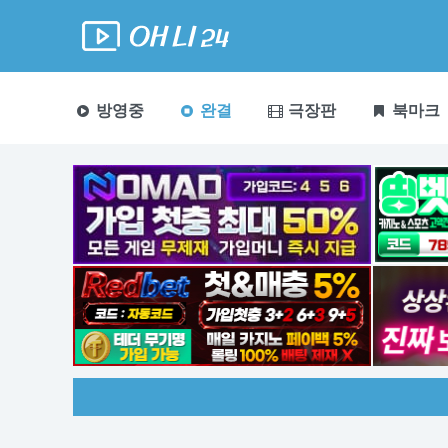
방영중
완결
극장판
북마크