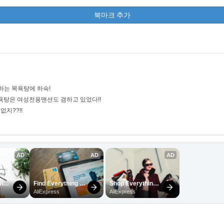
북마크 추가
영하는 목욕탕에 하숙!
욕탕은 여성전용맨션도 겸하고 있었다!!
지??!!