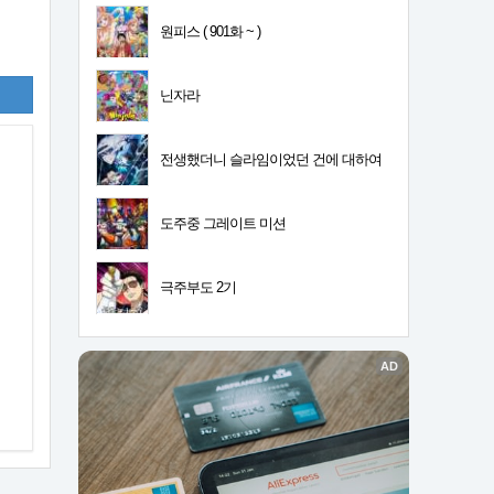
원피스 ( 901화 ~ )
닌자라
전생했더니 슬라임이었던 건에 대하여
4기
도주중 그레이트 미션
극주부도 2기