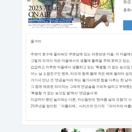
등급
총화
줄거리
주변이 호수에 둘러싸인 쿠켄섬에 있는 라젠보덴 마을. 이 마을에
그렇게 자극이 적은 마을에서의 생활에 활력을 주체 못하고 있는, 
갑갑하고 지루한 마을에서 생활하고 있는 '특별할 거 없는 농삿집 
어느 날 소꿉친구인 렌트, 타오와 함께 몰래 작은 배에 올라타 섬
거기서 만난 건 '연금술'이라 하는 불가사의한 힘을 다루는 한 남자
그 힘에 매료된 라이자는 그에게 연금술을 가르쳐 달라고 부탁했는데
'특별할 거 없는 농삿집 딸'에서 '연금술사'로.
지금까지 했던 놀이와는 다른, 자신들만의 '한여름 날의 모험'이 
25주년을 맞이한 「아틀리에」시리즈의 인기작 『라이자의 아틀