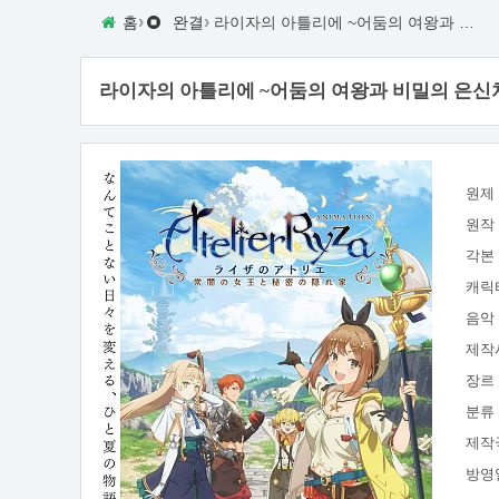
›
›
홈
완결
라이자의 아틀리에 ~어둠의 여왕과 비밀의 은신처~
라이자의 아틀리에 ~어둠의 여왕과 비밀의 은신
원제
원작
각본
캐릭
음악
제작
장르
분류
제작
방영