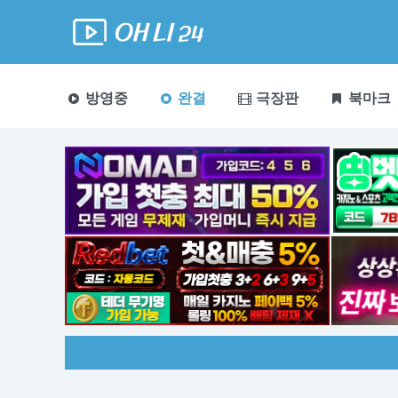
방영중
완결
극장판
북마크