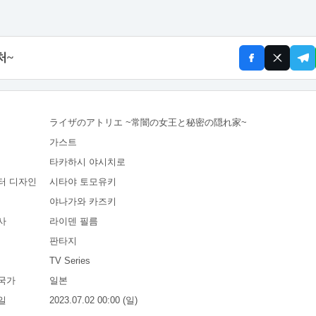
처~
ライザのアトリエ ~常闇の女王と秘密の隠れ家~
가스트
타카하시 야시치로
터 디자인
시타야 토모유키
야나가와 카즈키
사
라이덴 필름
판타지
TV Series
국가
일본
일
2023.07.02 00:00 (일)