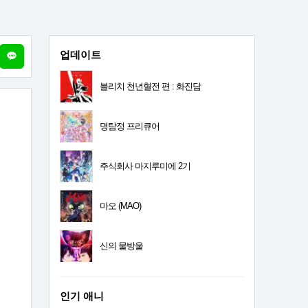
업데이트
블리치 천년혈전 편 : 화진담
명탐정 프리큐어
주식회사 마지루미에 2기
마오 (MAO)
신의 물방울
인기 애니