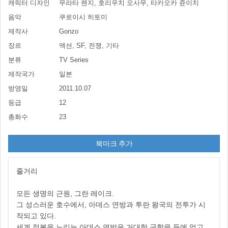
캐릭터 디자인
무라타 렌지, 호리우치 오사무, 타카오카 쥰이치
음악
쿠로이시 히토미
제작사
Gonzo
장르
액션, SF, 전쟁, 기타
분류
TV Series
제작국가
일본
방영일
2011.10.07
등급
12
총화수
23
북마크 추가
줄거리
모든 생명의 근원, 그란 레이크.
그 성스러운 호수에서, 아데스 연방과 투란 왕국의 전투가 시
작되고 있다.
세계 정복을 노리는 아데스 연방은 거대한 군함을 등에 업고