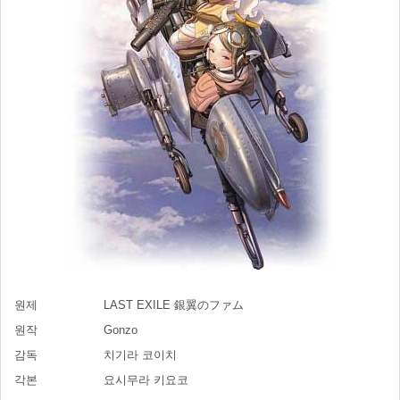
원제
LAST EXILE 銀翼のファム
원작
Gonzo
감독
치기라 코이치
각본
요시무라 키요코