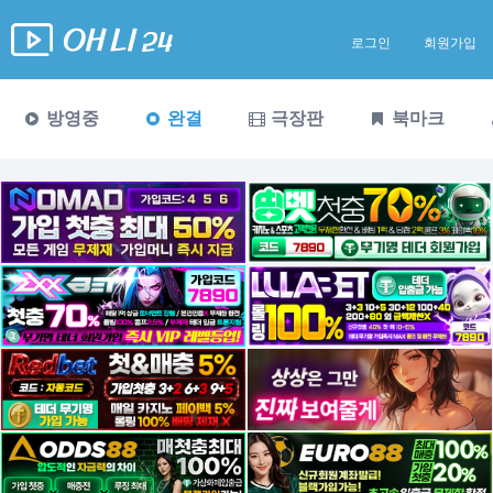
로그인
회원가입
방영중
완결
극장판
북마크