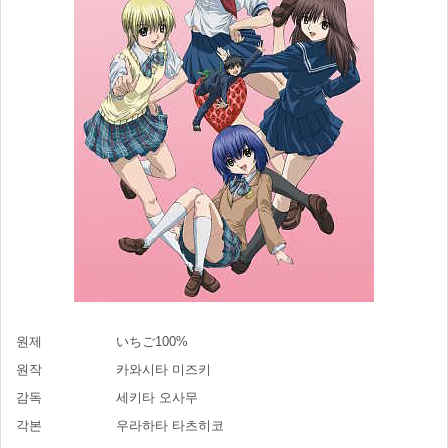
원제
いちご100%
원작
카와시타 미즈키
감독
세키타 오사무
각본
우라하타 타츠히코