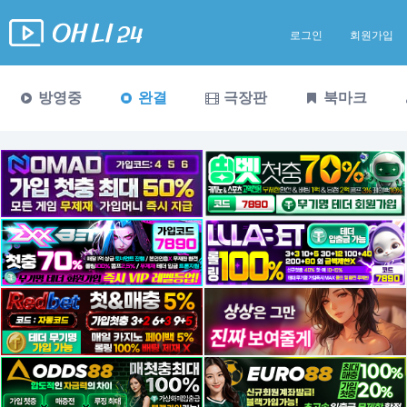
로그인
회원가입
방영중
완결
극장판
북마크