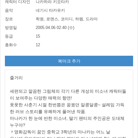
캐릭터 디자인
나카하라 키요타카
음악
네기시 타카유키
장르
학원, 로맨스, 코미디, 하렘, 드라마
방영일
2005.04.06 02:40 (수)
등급
15
총화수
12
북마크 추가
줄거리
세련되고 깔끔한 그림체의 각기 다른 개성의 미소녀 캐릭터들
이 보여주는 다양한 매력의 향연!
풋풋한 사춘기 시절 한번쯤은 꿈꿨던 알콩달콩~ 설레임 가득
한 러브 스토리를 유쾌하게 풀어낸 작품.
마나카가 한 눈에 반한 미소녀, 딸기 팬티의 주인공은 도대체
누구야?
〃영화감독이 꿈인 중학교 3학년의 마나카는 어느 날