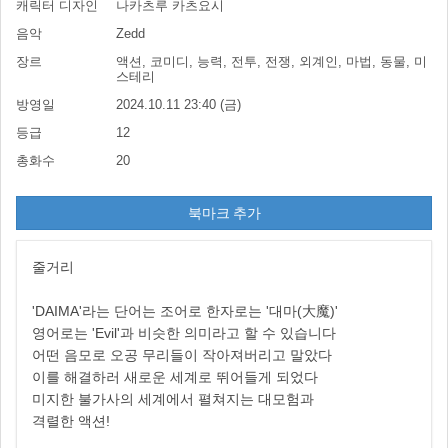
캐릭터 디자인
나카츠루 카츠요시
음악
Zedd
장르
액션, 코미디, 능력, 전투, 전쟁, 외계인, 마법, 동물, 미
스테리
방영일
2024.10.11 23:40 (금)
등급
12
총화수
20
북마크 추가
줄거리
'DAIMA'라는 단어는 조어로 한자로는 '대마(大魔)'
영어로는 'Evil'과 비슷한 의미라고 할 수 있습니다
어떤 음모로 오공 무리들이 작아져버리고 말았다
이를 해결하러 새로운 세계로 뛰어들게 되었다
미지한 불가사의 세계에서 펼쳐지는 대모험과
격렬한 액션!