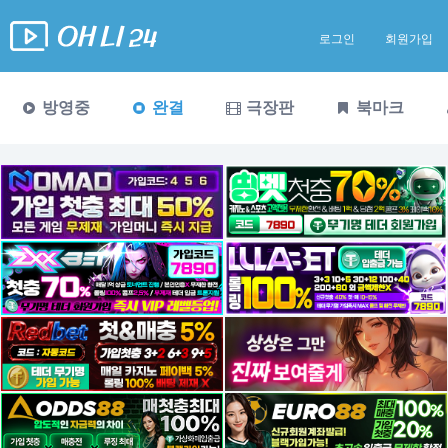
로그인
회원가입
방영중
완결
극장판
북마크