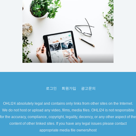
로그인
회원가입
광고문의
OHLI24 absolutely legal and contains only links from other sites on the Internet.
We do not host or upload any video, films, media files. OHLI24 is not responsible
for the accuracy, compliance, copyright, legality, decency, or any other aspect of the
content of other linked sites. If you have any legal issues please contact
appropriate media file owners/host