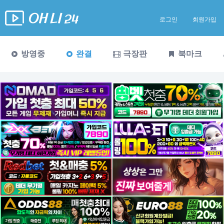
로그인
회원가입
방영중
완결
극장판
북마크