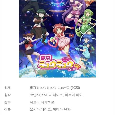
원제
東京ミュウミュウ にゅ~♡ (2023)
원작
코단샤, 요시다 레이코, 이쿠미 미아
감독
나토리 타카히로
각본
요시다 레이코, 야마다 유카